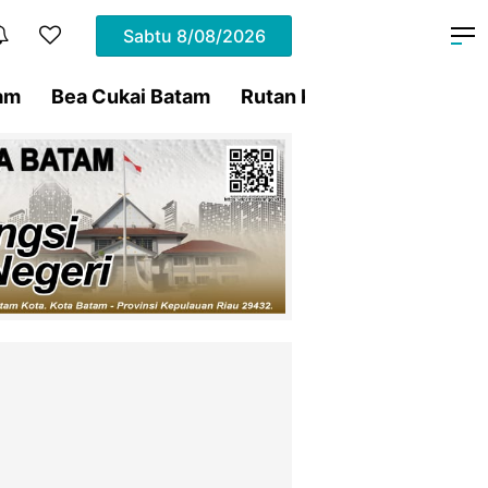
Sabtu
8/08/2026
am
Bea Cukai Batam
Rutan Kelas IIA Batam
P