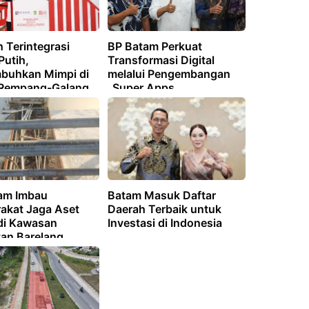
 Terintegrasi
BP Batam Perkuat
Putih,
Transformasi Digital
uhkan Mimpi di
melalui Pengembangan
Rempang-Galang
_Super Apps_
am Imbau
Batam Masuk Daftar
akat Jaga Aset
Daerah Terbaik untuk
 di Kawasan
Investasi di Indonesia
an Barelang