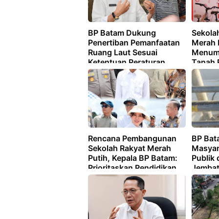
BP Batam Dukung
Sekolah
Penertiban Pemanfaatan
Merah 
Ruang Laut Sesuai
Menumb
Ketentuan Peraturan
Tanah 
Perundang-undangan
Rencana Pembangunan
BP Bat
Sekolah Rakyat Merah
Masyar
Putih, Kepala BP Batam:
Publik
Prioritaskan Pendidikan
Jembat
Bagi Anak Keluarga
Prasejahtera