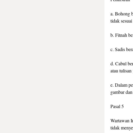
a. Bohong b
tidak sesuai
b. Fitnah b
c. Sadis ber
d. Cabul ber
atau tulisa
e. Dalam pe
gambar dan 
Pasal 5
Wartawan In
tidak menye