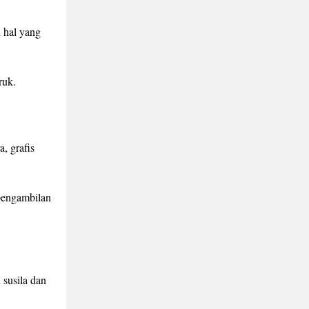
 hal yang
ruk.
, grafis
pengambilan
 susila dan