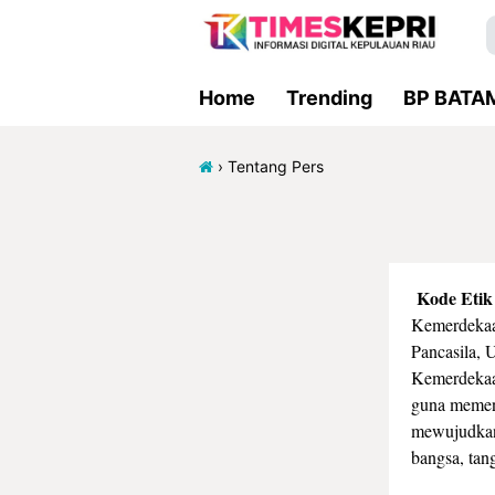
Home
Trending
BP BATA
›
Tentang Pers
Kode Etik 
Kemerdekaan
Pancasila,
Kemerdekaan
guna memen
mewujudkan 
bangsa, tan