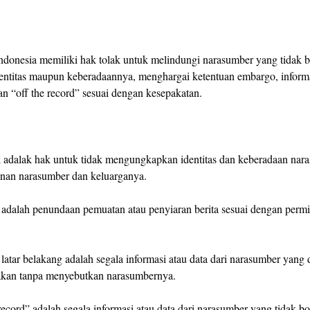
donesia memiliki hak tolak untuk melindungi narasumber yang tidak b
dentitas maupun keberadaannya, menghargai ketentuan embargo, informa
an “off the record” sesuai dengan kesepakatan.
k adalak hak untuk tidak mengungkapkan identitas dan keberadaan nar
nan narasumber dan keluarganya.
adalah penundaan pemuatan atau penyiaran berita sesuai dengan perm
 latar belakang adalah segala informasi atau data dari narasumber yang 
takan tanpa menyebutkan narasumbernya.
record” adalah segala informasi atau data dari narasumber yang tidak b