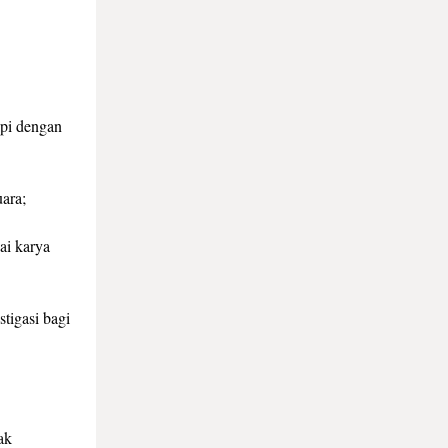
api dengan
ara;
ai karya
stigasi bagi
ak