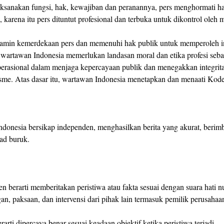
sanakan fungsi, hak, kewajiban dan peranannya, pers menghormati ha
, karena itu pers dituntut profesional dan terbuka untuk dikontrol oleh 
amin kemerdekaan pers dan memenuhi hak publik untuk memperoleh i
 wartawan Indonesia memerlukan landasan moral dan etika profesi seba
rasional dalam menjaga kepercayaan publik dan menegakkan integrita
isme. Atas dasar itu, wartawan Indonesia menetapkan dan menaati Kode
donesia bersikap independen, menghasilkan berita yang akurat, berim
kad buruk.
en berarti memberitakan peristiwa atau fakta sesuai dengan suara hati n
an, paksaan, dan intervensi dari pihak lain termasuk pemilik perusahaan
rarti dipercaya benar sesuai keadaan objektif ketika peristiwa terjadi.