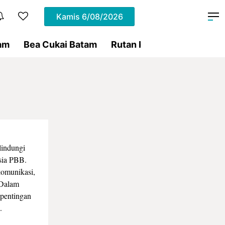
Kamis
6/08/2026
am
Bea Cukai Batam
Rutan Kelas IIA Batam
P
lindungi
sia PBB.
komunikasi,
 Dalam
pentingan
.