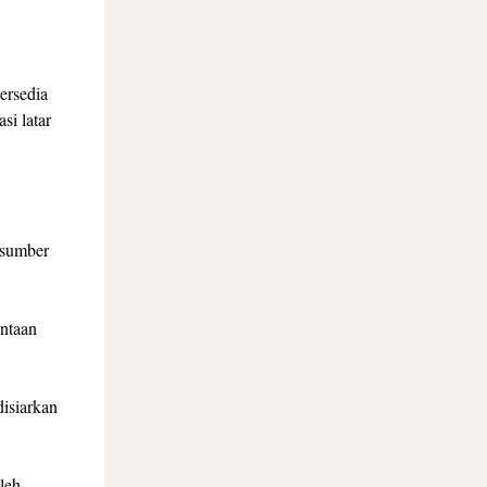
ersedia
si latar
asumber
intaan
disiarkan
oleh