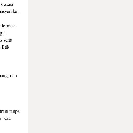
k asasi
masyarakat.
nformasi
gai
s serta
 Etik
bang, dan
urani tanpa
 pers.