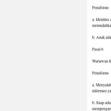
Penafsiran
a. Identita
memudahkan
b. Anak ada
Pasal 6
Wartawan In
Penafsiran
a. Menyalah
informasi y
b. Suap ada
mempengaru