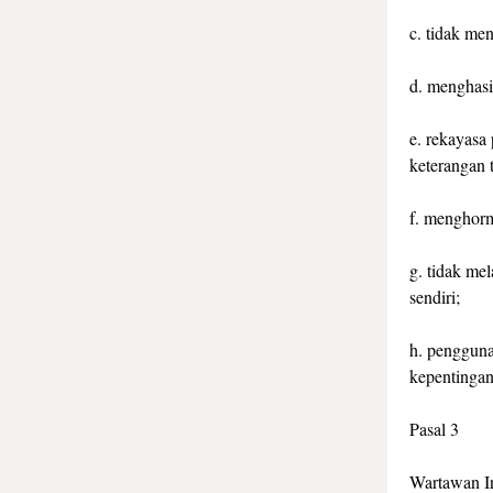
c. tidak me
d. menghasi
e. rekayasa
keterangan 
f. menghorm
g. tidak me
sendiri;
h. penggunaa
kepentingan
Pasal 3
Wartawan In