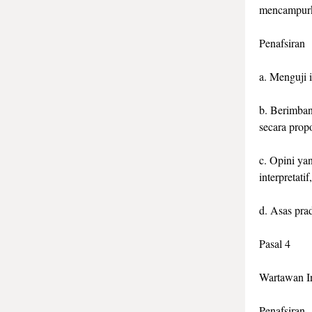
mencampurka
Penafsiran
a. Menguji 
b. Berimban
secara propo
c. Opini ya
interpretati
d. Asas pra
Pasal 4
Wartawan In
Penafsiran