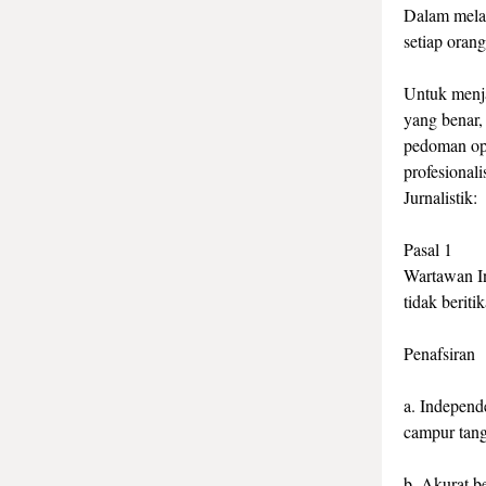
Dalam melak
setiap orang
Untuk menj
yang benar,
pedoman ope
profesional
Jurnalistik:
Pasal 1
Wartawan In
tidak beriti
Penafsiran
a. Independ
campur tang
b. Akurat be