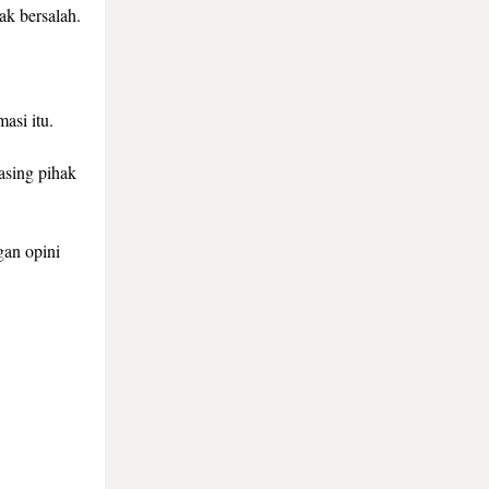
ak bersalah.
asi itu.
asing pihak
gan opini