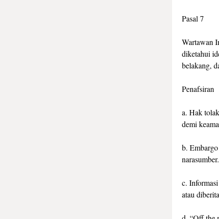
Pasal 7
Wartawan In
diketahui i
belakang, d
Penafsiran
a. Hak tola
demi keama
b. Embargo 
narasumber.
c. Informasi
atau diberi
d. “Off the 