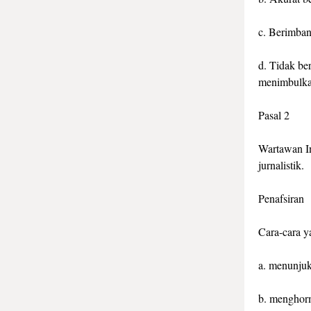
c. Berimban
d. Tidak ber
menimbulkan
Pasal 2
Wartawan In
jurnalistik.
Penafsiran
Cara-cara y
a. menunjuk
b. menghorm