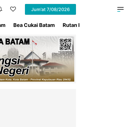
Jum'at
7/08/2026
am
Bea Cukai Batam
Rutan Kelas IIA Batam
P