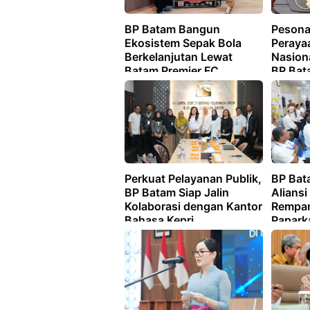
BP Batam Bangun
Pesona
Ekosistem Sepak Bola
Peraya
Berkelanjutan Lewat
Nasion
Batam Premier FC
BP Bat
Perkuat Pelayanan Publik,
BP Bat
BP Batam Siap Jalin
Alians
Kolaborasi dengan Kantor
Rempan
Bahasa Kepri
Papark
Pemban
Rakyat