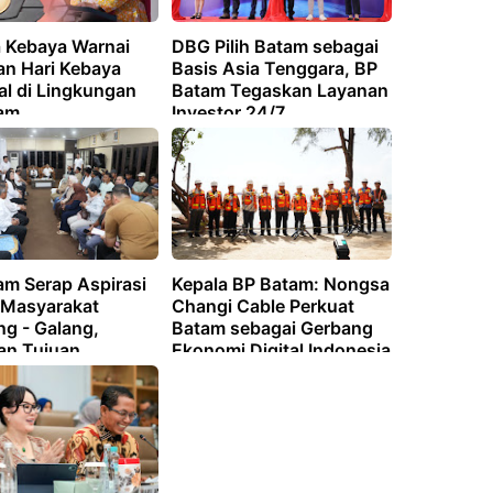
 Kebaya Warnai
DBG Pilih Batam sebagai
an Hari Kebaya
Basis Asia Tenggara, BP
al di Lingkungan
Batam Tegaskan Layanan
am
Investor 24/7
am Serap Aspirasi
Kepala BP Batam: Nongsa
i Masyarakat
Changi Cable Perkuat
g - Galang,
Batam sebagai Gerbang
an Tujuan
Ekonomi Digital Indonesia
gunan Sekolah
 Merah Putih