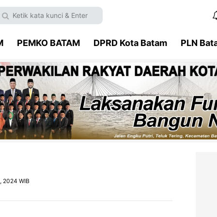
M
PEMKO BATAM
DPRD Kota Batam
PLN Bat
0, 2024 WIB