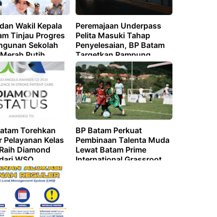
dan Wakil Kepala
Peremajaan Underpass
am Tinjau Progres
Pelita Masuki Tahap
gunan Sekolah
Penyelesaian, BP Batam
 Merah Putih,
Targetkan Rampung
 Percepatan
Akhir Juli 2026
si Program
is Nasional
atam Torehkan
BP Batam Perkuat
r Pelayanan Kelas
Pembinaan Talenta Muda
 Raih Diamond
Lewat Batam Prime
 dari WSO
International Grassroot
Football sebagai Festival
2026