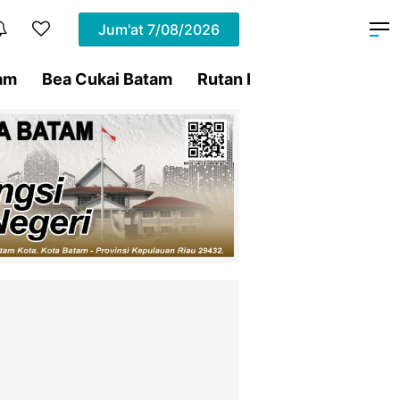
Jum'at
7/08/2026
am
Bea Cukai Batam
Rutan Kelas IIA Batam
P