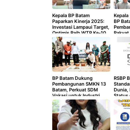
Kepala BP Batam
Kepala 
Paparkan Kinerja 2025:
BP Bat
Investasi Lampaui Target,
Pemban
Optimis Raih WTP Ke-10
Rakyat
Dorong
Realisa
Strateg
BP Batam Dukung
RSBP B
Pembangunan SMKN 13
Standa
Batam, Perkuat SDM
Dunia,
Vokasi untuk Industri
Status
Masa Depan