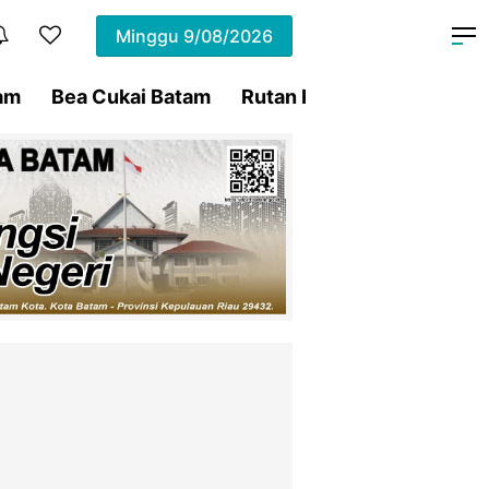
Minggu
9/08/2026
am
Bea Cukai Batam
Rutan Kelas IIA Batam
P