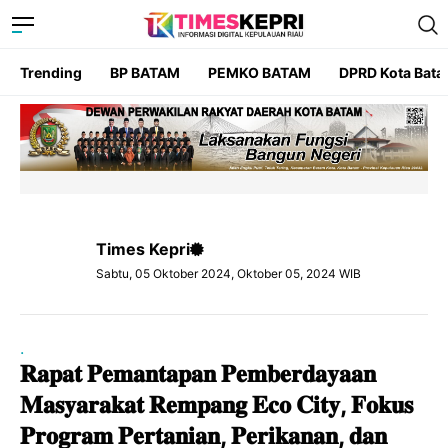
Trending
BP BATAM
PEMKO BATAM
DPRD Kota Bat
Times Kepri
Sabtu, 05 Oktober 2024, Oktober 05, 2024 WIB
.
𝐑𝐚𝐩𝐚𝐭 𝐏𝐞𝐦𝐚𝐧𝐭𝐚𝐩𝐚𝐧 𝐏𝐞𝐦𝐛𝐞𝐫𝐝𝐚𝐲𝐚𝐚𝐧
𝐌𝐚𝐬𝐲𝐚𝐫𝐚𝐤𝐚𝐭 𝐑𝐞𝐦𝐩𝐚𝐧𝐠 𝐄𝐜𝐨 𝐂𝐢𝐭𝐲, 𝐅𝐨𝐤𝐮𝐬
𝐏𝐫𝐨𝐠𝐫𝐚𝐦 𝐏𝐞𝐫𝐭𝐚𝐧𝐢𝐚𝐧, 𝐏𝐞𝐫𝐢𝐤𝐚𝐧𝐚𝐧, 𝐝𝐚𝐧