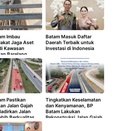
am Imbau
Batam Masuk Daftar
akat Jaga Aset
Daerah Terbaik untuk
 di Kawasan
Investasi di Indonesia
an Barelang
am Pastikan
Tingkatkan Keselamatan
kan Jalan Gajah
dan Kenyamanan, BP
adirkan Jalan
Batam Lakukan
bih Berkualitas
Rekonstruksi Jalan Gajah
aman, Pengguna
Mada
Dihimbau