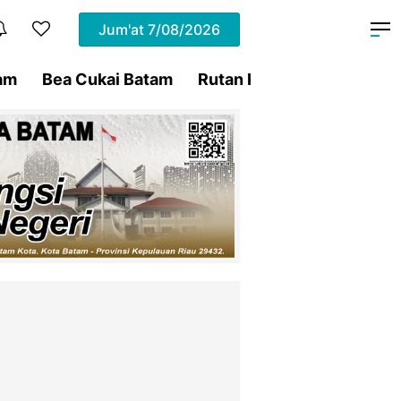
Jum'at
7/08/2026
am
Bea Cukai Batam
Rutan Kelas IIA Batam
P