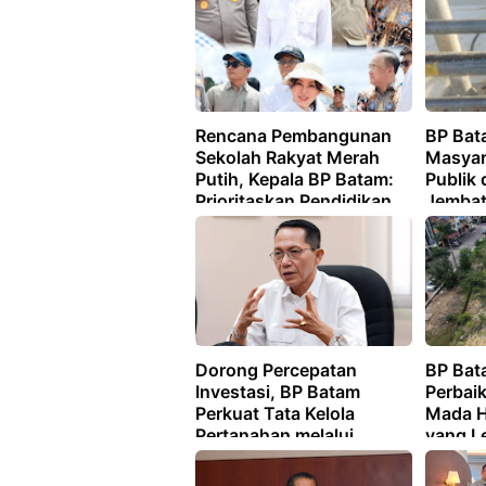
Rencana Pembangunan
BP Bat
Sekolah Rakyat Merah
Masyar
Putih, Kepala BP Batam:
Publik
Prioritaskan Pendidikan
Jembat
Bagi Anak Keluarga
Prasejahtera
Dorong Percepatan
BP Bat
Investasi, BP Batam
Perbai
Perkuat Tata Kelola
Mada H
Pertanahan melalui
yang Le
Pelaporan Mandiri LMS
dan Ny
Jalan 