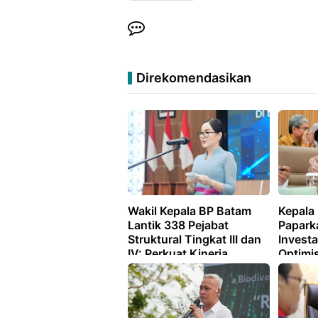
Direkomendasikan
Wakil Kepala BP Batam
Kepala
Lantik 338 Pejabat
Papark
Struktural Tingkat III dan
Investa
IV: Perkuat Kinerja
Optimi
Organisasi dan Dorong
Peningkatan Pelayanan
Publik