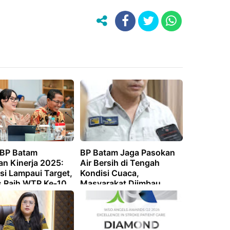
 BP Batam
BP Batam Jaga Pasokan
an Kinerja 2025:
Air Bersih di Tengah
si Lampaui Target,
Kondisi Cuaca,
s Raih WTP Ke-10
Masyarakat Diimbau
Gunakan Air Secara Bijak