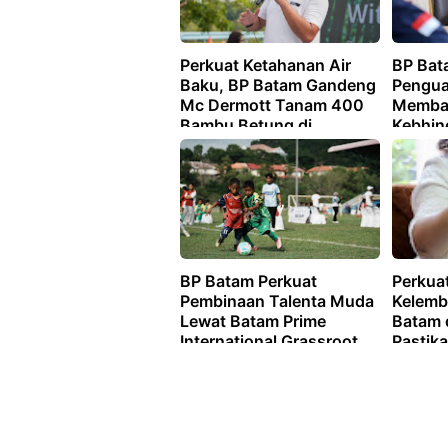
Perkuat Ketahanan Air
BP Bat
Baku, BP Batam Gandeng
Pengua
Mc Dermott Tanam 400
Memban
Bambu Betung di
Kebhin
Bendungan Sei Nongsa
Genera
BP Batam Perkuat
Perkuat
Pembinaan Talenta Muda
Kelemb
Lewat Batam Prime
Batam
International Grassroot
Pastik
Football sebagai Festival
Keters
2026