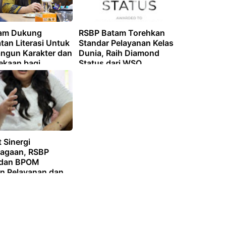
am Dukung
RSBP Batam Torehkan
tan Literasi Untuk
Standar Pelayanan Kelas
gun Karakter dan
Dunia, Raih Diamond
ekaan bagi
Status dari WSO
si Masa Depan
 Sinergi
agaan, RSBP
 dan BPOM
an Pelayanan dan
ediaan Obat Aman