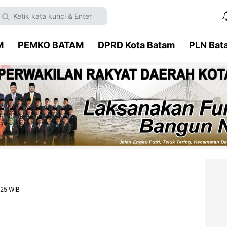
M
PEMKO BATAM
DPRD Kota Batam
PLN Bat
025 WIB