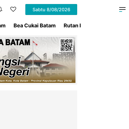
Sabtu
8/08/2026
am
Bea Cukai Batam
Rutan Kelas IIA Batam
P