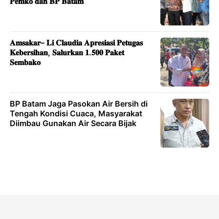
𝐏𝐞𝐦𝐤𝐨 𝐝𝐚𝐧 𝐁𝐏 𝐁𝐚𝐭𝐚𝐦
𝐀𝐦𝐬𝐚𝐤𝐚𝐫– 𝐋𝐢 𝐂𝐥𝐚𝐮𝐝𝐢𝐚 𝐀𝐩𝐫𝐞𝐬𝐢𝐚𝐬𝐢 𝐏𝐞𝐭𝐮𝐠𝐚𝐬
𝐊𝐞𝐛𝐞𝐫𝐬𝐢𝐡𝐚𝐧, 𝐒𝐚𝐥𝐮𝐫𝐤𝐚𝐧 𝟏.𝟓𝟎𝟎 𝐏𝐚𝐤𝐞𝐭
𝐒𝐞𝐦𝐛𝐚𝐤𝐨
BP Batam Jaga Pasokan Air Bersih di
Tengah Kondisi Cuaca, Masyarakat
Diimbau Gunakan Air Secara Bijak