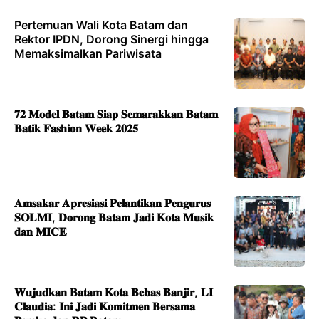
Pertemuan Wali Kota Batam dan
Rektor IPDN, Dorong Sinergi hingga
Memaksimalkan Pariwisata
𝟕𝟐 𝐌𝐨𝐝𝐞𝐥 𝐁𝐚𝐭𝐚𝐦 𝐒𝐢𝐚𝐩 𝐒𝐞𝐦𝐚𝐫𝐚𝐤𝐤𝐚𝐧 𝐁𝐚𝐭𝐚𝐦
𝐁𝐚𝐭𝐢𝐤 𝐅𝐚𝐬𝐡𝐢𝐨𝐧 𝐖𝐞𝐞𝐤 𝟐𝟎𝟐𝟓
𝐀𝐦𝐬𝐚𝐤𝐚𝐫 𝐀𝐩𝐫𝐞𝐬𝐢𝐚𝐬𝐢 𝐏𝐞𝐥𝐚𝐧𝐭𝐢𝐤𝐚𝐧 𝐏𝐞𝐧𝐠𝐮𝐫𝐮𝐬
𝐒𝐎𝐋𝐌𝐈, 𝐃𝐨𝐫𝐨𝐧𝐠 𝐁𝐚𝐭𝐚𝐦 𝐉𝐚𝐝𝐢 𝐊𝐨𝐭𝐚 𝐌𝐮𝐬𝐢𝐤
𝐝𝐚𝐧 𝐌𝐈𝐂𝐄
𝐖𝐮𝐣𝐮𝐝𝐤𝐚𝐧 𝐁𝐚𝐭𝐚𝐦 𝐊𝐨𝐭𝐚 𝐁𝐞𝐛𝐚𝐬 𝐁𝐚𝐧𝐣𝐢𝐫, 𝐋𝐈
𝐂𝐥𝐚𝐮𝐝𝐢𝐚: 𝐈𝐧𝐢 𝐉𝐚𝐝𝐢 𝐊𝐨𝐦𝐢𝐭𝐦𝐞𝐧 𝐁𝐞𝐫𝐬𝐚𝐦𝐚