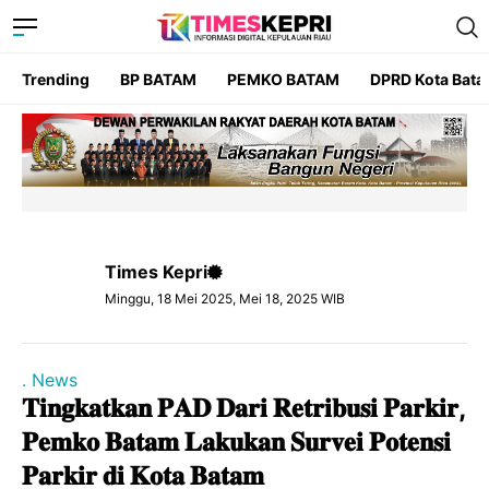
Trending
BP BATAM
PEMKO BATAM
DPRD Kota Bat
Times Kepri
Minggu, 18 Mei 2025, Mei 18, 2025 WIB
. News
𝐓𝐢𝐧𝐠𝐤𝐚𝐭𝐤𝐚𝐧 𝐏𝐀𝐃 𝐃𝐚𝐫𝐢 𝐑𝐞𝐭𝐫𝐢𝐛𝐮𝐬𝐢 𝐏𝐚𝐫𝐤𝐢𝐫,
𝐏𝐞𝐦𝐤𝐨 𝐁𝐚𝐭𝐚𝐦 𝐋𝐚𝐤𝐮𝐤𝐚𝐧 𝐒𝐮𝐫𝐯𝐞𝐢 𝐏𝐨𝐭𝐞𝐧𝐬𝐢
𝐏𝐚𝐫𝐤𝐢𝐫 𝐝𝐢 𝐊𝐨𝐭𝐚 𝐁𝐚𝐭𝐚𝐦