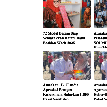
Kontain
Batu A
𝟕𝟐 𝐌𝐨𝐝𝐞𝐥 𝐁𝐚𝐭𝐚𝐦 𝐒𝐢𝐚𝐩
𝐀𝐦𝐬𝐚𝐤𝐚𝐫
𝐒𝐞𝐦𝐚𝐫𝐚𝐤𝐤𝐚𝐧 𝐁𝐚𝐭𝐚𝐦 𝐁𝐚𝐭𝐢𝐤
𝐏𝐞𝐥𝐚𝐧𝐭𝐢
𝐅𝐚𝐬𝐡𝐢𝐨𝐧 𝐖𝐞𝐞𝐤 𝟐𝟎𝟐𝟓
𝐒𝐎𝐋𝐌𝐈, 
𝐊𝐨𝐭𝐚 𝐌
𝐀𝐦𝐬𝐚𝐤𝐚𝐫– 𝐋𝐢 𝐂𝐥𝐚𝐮𝐝𝐢𝐚
𝐀𝐦𝐬𝐚𝐤𝐚
𝐀𝐩𝐫𝐞𝐬𝐢𝐚𝐬𝐢 𝐏𝐞𝐭𝐮𝐠𝐚𝐬
𝐀𝐩𝐫𝐞𝐬𝐢𝐚
𝐊𝐞𝐛𝐞𝐫𝐬𝐢𝐡𝐚𝐧, 𝐒𝐚𝐥𝐮𝐫𝐤𝐚𝐧 𝟏.𝟓𝟎𝟎
𝐊𝐞𝐛𝐞𝐫𝐬𝐢
𝐏𝐚𝐤𝐞𝐭 𝐒𝐞𝐦𝐛𝐚𝐤𝐨
𝐏𝐚𝐤𝐞𝐭 𝐒