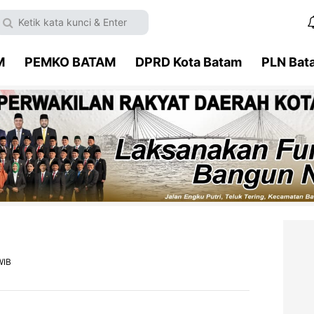
M
PEMKO BATAM
DPRD Kota Batam
PLN Bat
WIB