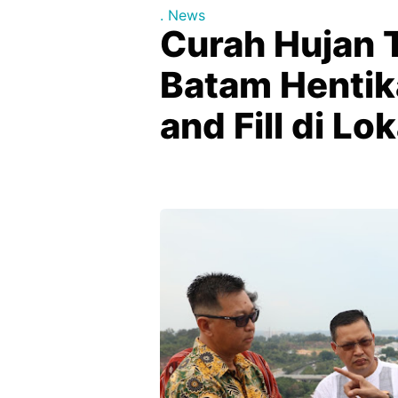
. News
Curah Hujan T
Batam Hentika
and Fill di Lo