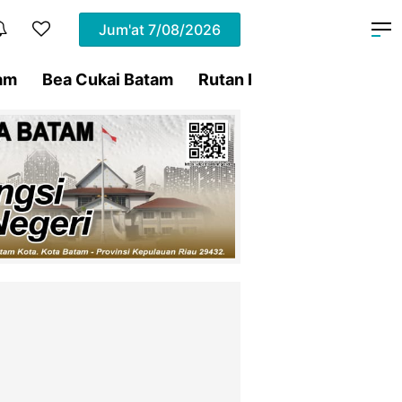
Jum'at
7/08/2026
am
Bea Cukai Batam
Rutan Kelas IIA Batam
P