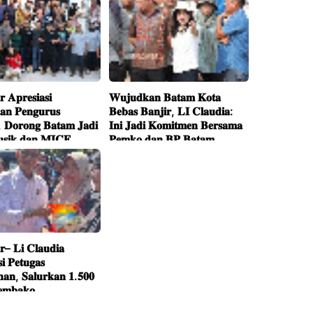
er di Bahu Jalan
Pariwisata
mpar
 𝐀𝐩𝐫𝐞𝐬𝐢𝐚𝐬𝐢
𝐖𝐮𝐣𝐮𝐝𝐤𝐚𝐧 𝐁𝐚𝐭𝐚𝐦 𝐊𝐨𝐭𝐚
𝐤𝐚𝐧 𝐏𝐞𝐧𝐠𝐮𝐫𝐮𝐬
𝐁𝐞𝐛𝐚𝐬 𝐁𝐚𝐧𝐣𝐢𝐫, 𝐋𝐈 𝐂𝐥𝐚𝐮𝐝𝐢𝐚:
𝐃𝐨𝐫𝐨𝐧𝐠 𝐁𝐚𝐭𝐚𝐦 𝐉𝐚𝐝𝐢
𝐈𝐧𝐢 𝐉𝐚𝐝𝐢 𝐊𝐨𝐦𝐢𝐭𝐦𝐞𝐧 𝐁𝐞𝐫𝐬𝐚𝐦𝐚
𝐬𝐢𝐤 𝐝𝐚𝐧 𝐌𝐈𝐂𝐄
𝐏𝐞𝐦𝐤𝐨 𝐝𝐚𝐧 𝐁𝐏 𝐁𝐚𝐭𝐚𝐦
– 𝐋𝐢 𝐂𝐥𝐚𝐮𝐝𝐢𝐚
𝐢 𝐏𝐞𝐭𝐮𝐠𝐚𝐬
𝐡𝐚𝐧, 𝐒𝐚𝐥𝐮𝐫𝐤𝐚𝐧 𝟏.𝟓𝟎𝟎
𝐞𝐦𝐛𝐚𝐤𝐨