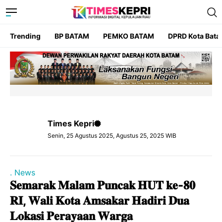
Trending
BP BATAM
PEMKO BATAM
DPRD Kota Bat
Times Kepri
Senin, 25 Agustus 2025, Agustus 25, 2025 WIB
. News
𝐒𝐞𝐦𝐚𝐫𝐚𝐤 𝐌𝐚𝐥𝐚𝐦 𝐏𝐮𝐧𝐜𝐚𝐤 𝐇𝐔𝐓 𝐤𝐞-𝟖𝟎
𝐑𝐈, 𝐖𝐚𝐥𝐢 𝐊𝐨𝐭𝐚 𝐀𝐦𝐬𝐚𝐤𝐚𝐫 𝐇𝐚𝐝𝐢𝐫𝐢 𝐃𝐮𝐚
𝐋𝐨𝐤𝐚𝐬𝐢 𝐏𝐞𝐫𝐚𝐲𝐚𝐚𝐧 𝐖𝐚𝐫𝐠𝐚