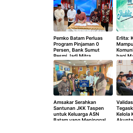
Pemko Batam Perluas
Erlita:
Program Pinjaman 0
Mampu
Persen, Bank Sumut
Komuni
Resmi Jadi Mitra
bagi M
Pembiayaan UMK
Amsakar Serahkan
Validas
Santunan JKK Taspen
Tegask
untuk Keluarga ASN
Kelola
Batam yang Meninggal
Akunta
Saat Bertugas