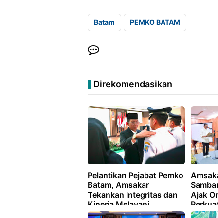
Batam
PEMKO BATAM
Direkomendasikan
Pelantikan Pejabat Pemko
Amsaka
Batam, Amsakar
Samban
Tekankan Integritas dan
Ajak O
Kinerja Melayani
Perkua