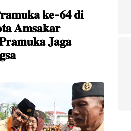
𝐫𝐚𝐦𝐮𝐤𝐚 𝐤𝐞-𝟔𝟒 𝐝𝐢
𝐭𝐚 𝐀𝐦𝐬𝐚𝐤𝐚𝐫
 𝐏𝐫𝐚𝐦𝐮𝐤𝐚 𝐉𝐚𝐠𝐚
𝐠𝐬𝐚