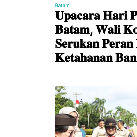
Batam
𝐔𝐩𝐚𝐜𝐚𝐫𝐚 𝐇𝐚𝐫𝐢 
𝐁𝐚𝐭𝐚𝐦, 𝐖𝐚𝐥𝐢 𝐊
𝐒𝐞𝐫𝐮𝐤𝐚𝐧 𝐏𝐞𝐫𝐚𝐧
𝐊𝐞𝐭𝐚𝐡𝐚𝐧𝐚𝐧 𝐁𝐚𝐧