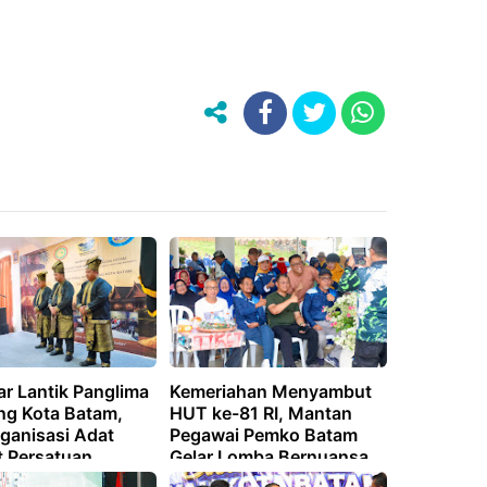
r Lantik Panglima
Kemeriahan Menyambut
g Kota Batam,
HUT ke-81 RI, Mantan
rganisasi Adat
Pegawai Pemko Batam
t Persatuan
Gelar Lomba Bernuansa