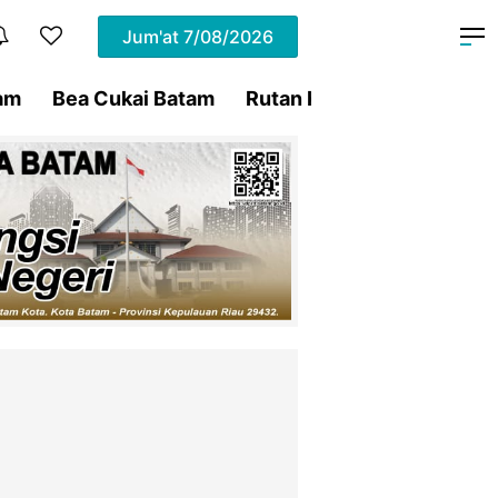
Jum'at
7/08/2026
am
Bea Cukai Batam
Rutan Kelas IIA Batam
P