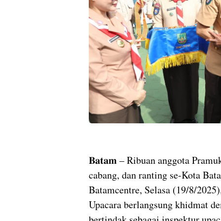
𝐁𝐚𝐭𝐚𝐦 – Ribuan anggota Pramu
cabang, dan ranting se-Kota Ba
Batamcentre, Selasa (19/8/2025
Upacara berlangsung khidmat d
bertindak sebagai inspektur upac