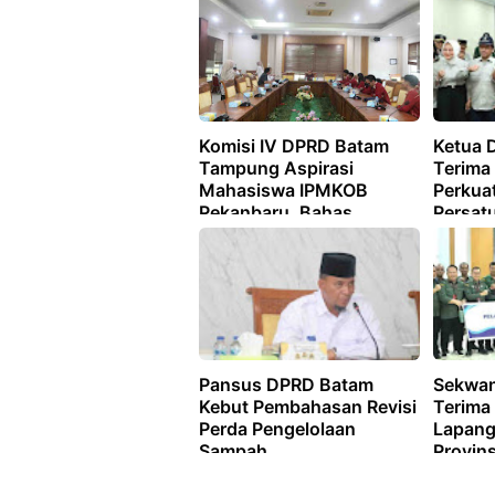
APBD 2027
Komisi IV DPRD Batam
Ketua 
Tampung Aspirasi
Terima
Mahasiswa IPMKOB
Perkua
Pekanbaru, Bahas
Persat
Kemajuan Daerah
Daerah
Pansus DPRD Batam
Sekwa
Kebut Pembahasan Revisi
Terima
Perda Pengelolaan
Lapang
Sampah
Provin
Selata