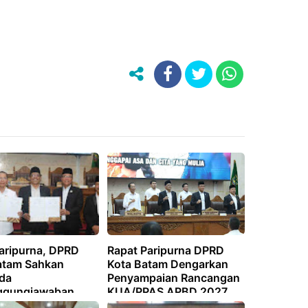
Paripurna, DPRD
Rapat Paripurna DPRD
atam Sahkan
Kota Batam Dengarkan
da
Penyampaian Rancangan
ggungjawaban
KUA/PPAS APBD 2027,
anaan APBD 2025
Wali Kota Proyeksikan