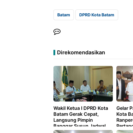
Batam
DPRD Kota Batam
Direkomendasikan
Wakil Ketua I DPRD Kota
Gelar 
Batam Gerak Cepat,
Kota B
Langsung Pimpin
Ranper
Banggar Susun Jadwal
Pertan
Pembahasan KUA/PPAS
Pelaks