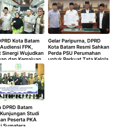
Anggaran Belanja Rp 4,6
T
DPRD Kota Batam
Gelar Paripurna, DPRD
 Audiensi FPK,
Kota Batam Resmi Sahkan
t Sinergi Wujudkan
Perda PSU Perumahan
uan dan Kemajuan
untuk Perkuat Tata Kelola
Kawasan Hunian
n DPRD Batam
 Kunjungan Studi
an Peserta PKA
si Sumatera
n