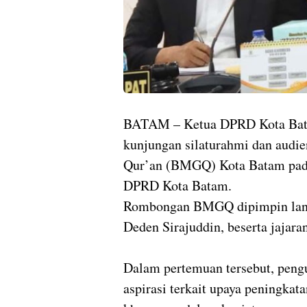
BATAM – Ketua DPRD Kota Bat
kunjungan silaturahmi dan audi
Qur’an (BMGQ) Kota Batam pada
DPRD Kota Batam.
Rombongan BMGQ dipimpin lan
Deden Sirajuddin, beserta jajara
Dalam pertemuan tersebut, pe
aspirasi terkait upaya peningka