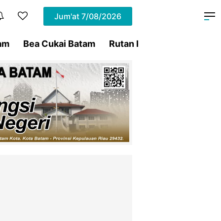
Jum'at
7/08/2026
am
Bea Cukai Batam
Rutan Kelas IIA Batam
P