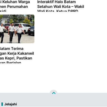
i Keluhan Warga
Interaktif Halo Batam
men Perumahan
Setahun Wali Kota – Wakil
sidi
Wali Kota, Ketua DPRD
Tegaskan Sinergi
Membangun Batam
Batam Terima
gan Kerja Kakanwil
as Kepri, Pastikan
nan Berjalan
l
Jelajahi