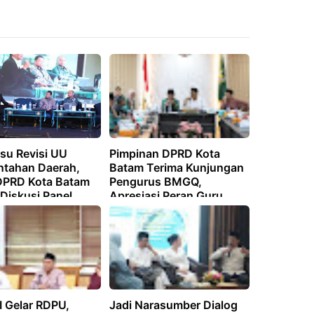
su Revisi UU
Pimpinan DPRD Kota
ntahan Daerah,
Batam Terima Kunjungan
DPRD Kota Batam
Pengurus BMGQ,
Diskusi Panel
Apresiasi Peran Guru
as Adeksi
Mengaji dalam
Pendidikan Agama
I Gelar RDPU,
Jadi Narasumber Dialog