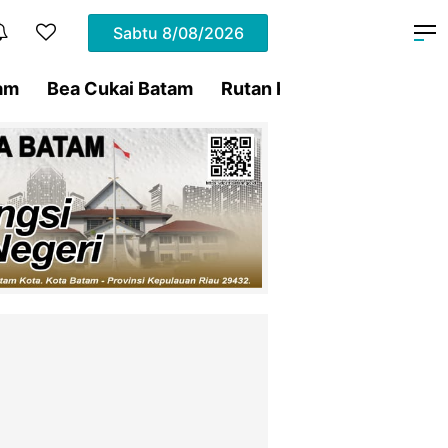
Sabtu
8/08/2026
am
Bea Cukai Batam
Rutan Kelas IIA Batam
P