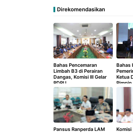
Direkomendasikan
Bahas Pencemaran
Bahas I
Limbah B3 di Perairan
Pemeri
Dangas, Komisi III Gelar
Ketua 
RDPU
Pimpin 
Rakern
Pansus Ranperda LAM
Komisi 