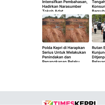
Intensifkan Pembahasan,
Tengah
Hadirkan Narasumber
Konsu
Tokoh Adat
Bersub
Polda Kepri di Harapkan
Rutan 
Serius Untuk Melakukan
Kunjun
Penindakan dan
Ditjenp
Penangkapan Pelaku
Pelaya
Perusakan Lingkungan
Optima
Hidup di Samping Kavling
Panaran Tembesi Batam.