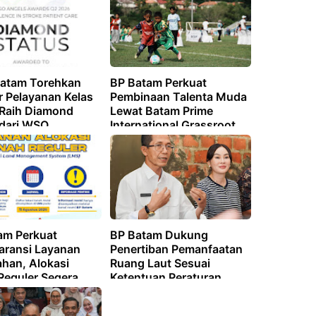
atam Torehkan
BP Batam Perkuat
r Pelayanan Kelas
Pembinaan Talenta Muda
 Raih Diamond
Lewat Batam Prime
 dari WSO
International Grassroot
Football sebagai Festival
2026
am Perkuat
BP Batam Dukung
aransi Layanan
Penertiban Pemanfaatan
ahan, Alokasi
Ruang Laut Sesuai
Reguler Segera
Ketentuan Peraturan
Melalui LMS
Perundang-undangan