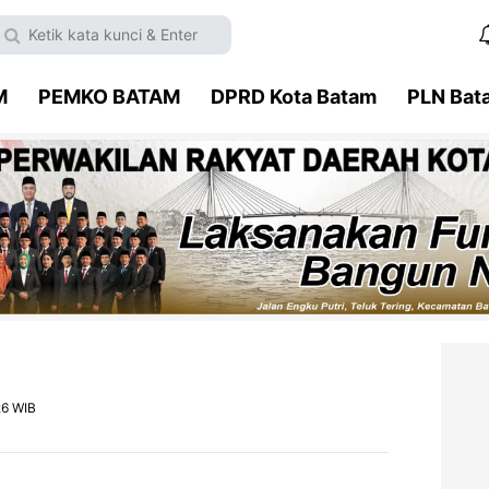
M
PEMKO BATAM
DPRD Kota Batam
PLN Bat
26 WIB