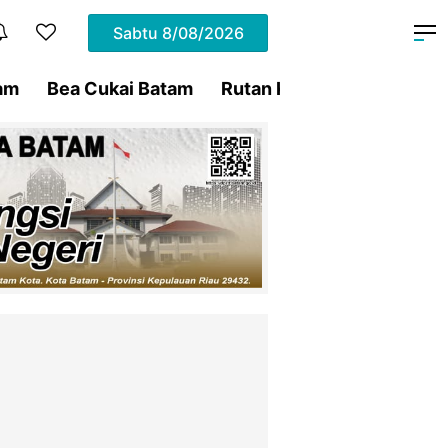
Sabtu
8/08/2026
am
Bea Cukai Batam
Rutan Kelas IIA Batam
P