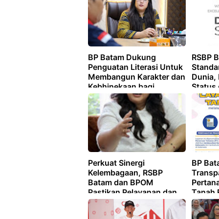
BP Batam Dukung
RSBP B
Penguatan Literasi Untuk
Standa
Membangun Karakter dan
Dunia,
Kebhinekaan bagi
Status
Generasi Masa Depan
Perkuat Sinergi
BP Bat
Kelembagaan, RSBP
Transp
Batam dan BPOM
Pertan
Pastikan Pelayanan dan
Tanah 
Ketersediaan Obat Aman
Hadir 