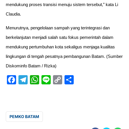
mendukung proses transisi menuju sistem tersebut,” kata Li
Claudia.
Menurutnya, pengelolaan sampah yang terintegrasi dan
berkelanjutan menjadi salah satu fokus pemerintah dalam
mendukung pertumbuhan kota sekaligus menjaga kualitas
lingkungan di tengah pesatnya pembangunan Batam. (Sumber
Diskominfo Batam / Rizka)
F
T
W
Li
C
S
a
el
h
n
o
a
c
e
at
e
p
m
e
gr
s
y
b
b
a
A
Li
u
PEMKO BATAM
o
m
p
n
n