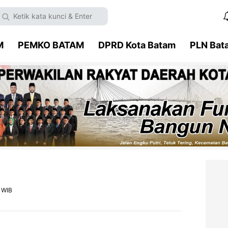
M
PEMKO BATAM
DPRD Kota Batam
PLN Bat
5 WIB