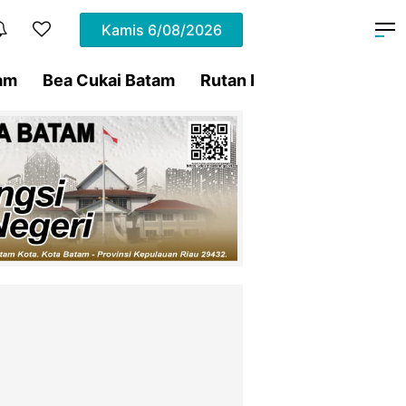
Kamis
6/08/2026
am
Bea Cukai Batam
Rutan Kelas IIA Batam
P