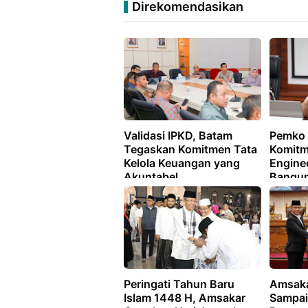
Direkomendasikan
Validasi IPKD, Batam
Pemko 
Tegaskan Komitmen Tata
Komitm
Kelola Keuangan yang
Engine
Akuntabel
Bangun
Penunj
Sekita
Peringati Tahun Baru
Amsaka
Islam 1448 H, Amsakar
Sampai