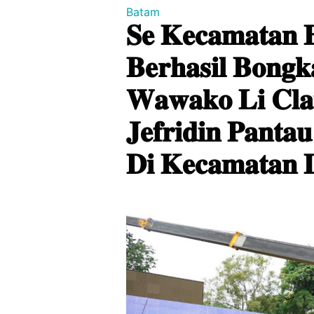
Batam
𝐒𝐞 𝐊𝐞𝐜𝐚𝐦𝐚𝐭𝐚𝐧 
𝐁𝐞𝐫𝐡𝐚𝐬𝐢𝐥 𝐁𝐨𝐧𝐠
𝐖𝐚𝐰𝐚𝐤𝐨 𝐋𝐢 𝐂𝐥𝐚
𝐉𝐞𝐟𝐫𝐢𝐝𝐢𝐧 𝐏𝐚𝐧𝐭𝐚
𝐃𝐢 𝐊𝐞𝐜𝐚𝐦𝐚𝐭𝐚𝐧 