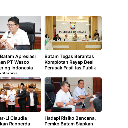
Batam Apresiasi
Batam Tegas Berantas
en PT Wasco
Komplotan Rayap Besi
ering Indonesia
Perusak Fasilitas Publik
 Sarana
ang Pendidikan di
r Pemukiman Warga
r-Li Claudia
Hadapi Risiko Bencana,
kan Ranperda
Pemko Batam Siapkan