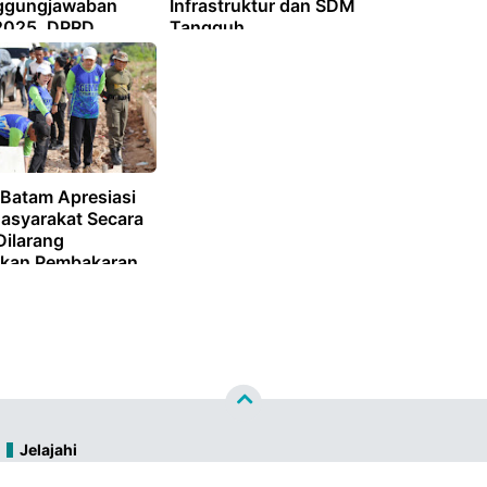
ggungjawaban
Infrastruktur dan SDM
2025, DPRD
Tangguh
si Capaian Opini
e-14
Batam Apresiasi
asyarakat Secara
Dilarang
kan Pembakaran
dap Tumpukan
l
Jelajahi
Kategori