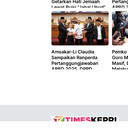
Getarkan Hati Jemaah
Pertan
Lewat Puisi “Jabal Uhud”
APBD 
Apresia
WTP k
Amsakar-Li Claudia
Pemko 
Sampaikan Ranperda
Goro M
Pertanggungjawaban
Masif, 
APBD 2025, DPRD
Melaku
Apresiasi Capaian Opini
Terha
WTP ke-14
Materia