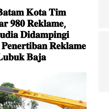
𝐁𝐚𝐭𝐚𝐦 𝐊𝐨𝐭𝐚 𝐓𝐢𝐦
𝐚𝐫 𝟗𝟖𝟎 𝐑𝐞𝐤𝐥𝐚𝐦𝐞,
𝐝𝐢𝐚 𝐃𝐢𝐝𝐚𝐦𝐩𝐢𝐧𝐠𝐢
 𝐏𝐞𝐧𝐞𝐫𝐭𝐢𝐛𝐚𝐧 𝐑𝐞𝐤𝐥𝐚𝐦𝐞
𝐮𝐛𝐮𝐤 𝐁𝐚𝐣𝐚